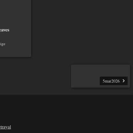
eaves
ige
5mar2026
trayal