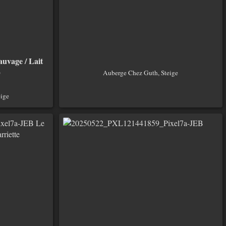
auvage / Lait
p
Auberge Chez Guth, Steige
ige