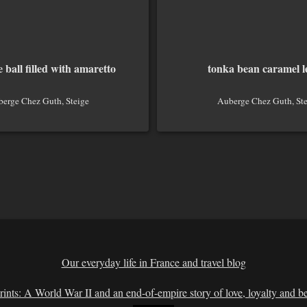
e ball filled with amaretto
tonka bean caramel l
erge Chez Guth, Steige
Auberge Chez Guth, Ste
Our everyday life in France and travel blog
rints: A World War II and an end-of-empire story of love, loyalty and be