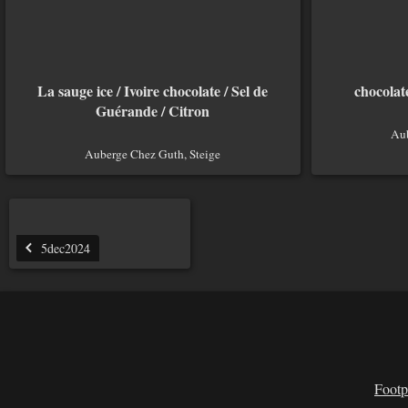
La sauge ice / Ivoire chocolate / Sel de
chocolat
Guérande / Citron
Aub
Auberge Chez Guth, Steige
5dec2024
Footp